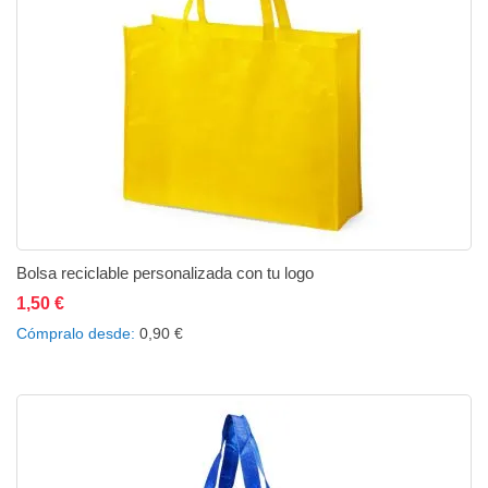
Bolsa reciclable personalizada con tu logo
1,50 €
No está disponible
Añadir a la lista de deseos
Añadir a comparar
Cómpralo desde
0,90 €