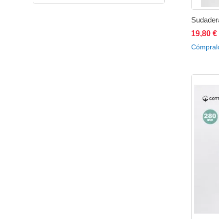
Sudadera
19,80 €
A
Cómpral