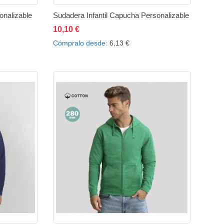
onalizable
Sudadera Infantil Capucha Personalizable
10,10 €
ir
Añadir
Añadir al carrito
Añadir
Añadir
Cómpralo desde
6,13 €
a
a
a
comparar
la
comparar
lista
de
eos
deseos