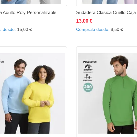
 Adulto Roly Personalizable
13,00 €
ñadir al carrito
Añadir
Añadir
Añadir al carrito
Añad
o desde
15,00 €
Cómpralo desde
8,50 €
a
a
a
la
comparar
la
lista
lista
de
de
deseos
des