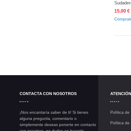
Sudadera
15,00 €
A
Cómpral
CONTACTA CON NOSOTROS
ATENCIÓN
¡Nos encantaría saber de ti! Si tienes
Política de
alguna pregunta, comentario o
Política de
simplemente deseas ponerte en contacto
con nosotros, no dudes en hacerlo.