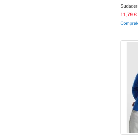
Sudader
11,79 €
A
Cómpral