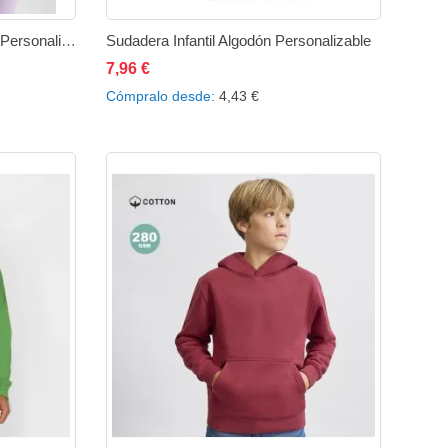
Sudadera Clásica Cuello Caja Personalizable
Sudadera Infantil Algodón Personalizable
7,96 €
ir
Añadir
Añadir al carrito
Añadir
Añadir
Cómpralo desde
4,43 €
a
a
a
comparar
la
comparar
lista
de
eos
deseos