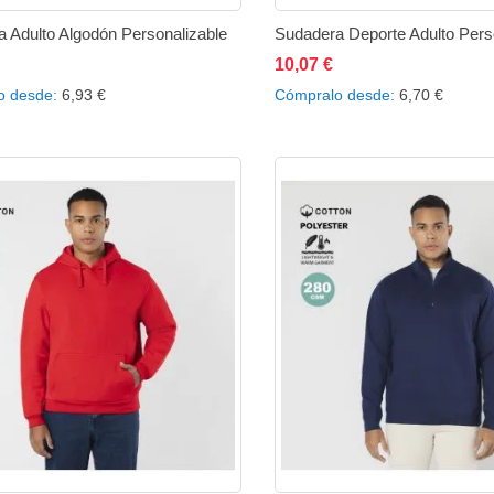
 Adulto Algodón Personalizable
Sudadera Deporte Adulto Pers
10,07 €
ñadir al carrito
Añadir
Añadir
Añadir al carrito
Añad
o desde
6,93 €
Cómpralo desde
6,70 €
a
a
a
la
comparar
la
lista
lista
de
de
deseos
des