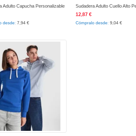
a Adulto Capucha Personalizable
12,87 €
ñadir al carrito
Añadir
Añadir
Añadir al carrito
Añad
o desde
7,94 €
Cómpralo desde
9,04 €
a
a
a
la
comparar
la
lista
lista
de
de
deseos
des