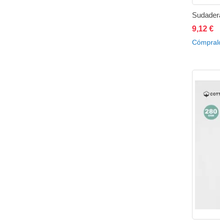
Sudadera
9,12 €
A
Cómpral