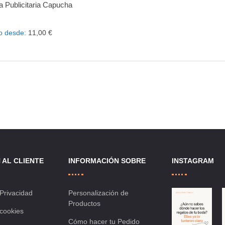
 Publicitaria Capucha
ñadir al carrito
Añadir
Añadir
o desde
11,00 €
a
a
la
comparar
lista
de
deseos
 AL CLIENTE
INFORMACIÓN SOBRE
INSTAGRAM
 Privacidad
Personalización de
Productos
 cookies
Cómo hacer tu Pedido