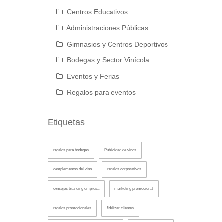
Centros Educativos
Administraciones Públicas
Gimnasios y Centros Deportivos
Bodegas y Sector Vinícola
Eventos y Ferias
Regalos para eventos
Etiquetas
regalos para bodegas
Publicidad de vinos
complementos del vino
regalos corporativos
consejos branding empresa
marketing promocional
regalos promocionales
fidelizar clientes