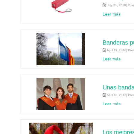
July 31, 2018| Pos
Leer más
Banderas pu
April 19, 2018| Pos
Leer más
Unas banda
April 10, 2016| Pos
Leer más
Los mejore