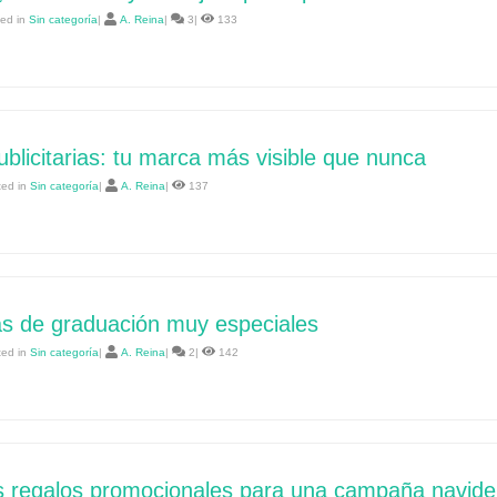
ted in
Sin categoría
|
A. Reina
|
3|
133
blicitarias: tu marca más visible que nunca
ted in
Sin categoría
|
A. Reina
|
137
s de graduación muy especiales
ted in
Sin categoría
|
A. Reina
|
2|
142
s regalos promocionales para una campaña navid