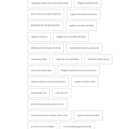
camisetas publicitarias personalizadas
Regalos publicitarios
ARTICULOS PUBLICITARIOS
regalos de empresa baratos
BANDAS DE GRADUACIÓN
regalos invitados de boda
regalos empresa
regalos para invitados de boda
detalles para invitados de boda
merchandising para empresas
copas para boda
copas de cava grabadas
banderas publicitarias
vasos personalizados
Regalos publicitarios para empresas
regalos publicitarios personalizados
regalo invitados boda
eventos del vino
catas de vino
promocionar eventos sobre el vino
merchandising en eventos sobre vinos
regalos personalizados
artículos promocionales
merchandising personalizado