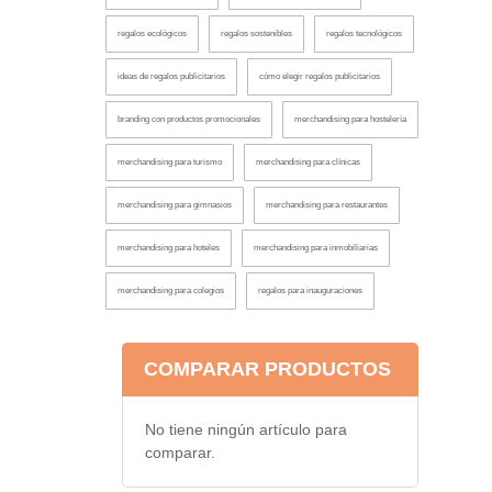
regalos ecológicos
regalos sostenibles
regalos tecnológicos
ideas de regalos publicitarios
cómo elegir regalos publicitarios
branding con productos promocionales
merchandising para hostelería
merchandising para turismo
merchandising para clínicas
merchandising para gimnasios
merchandising para restaurantes
merchandising para hoteles
merchandising para inmobiliarias
merchandising para colegios
regalos para inauguraciones
COMPARAR PRODUCTOS
No tiene ningún artículo para
comparar.