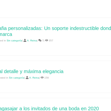
afia personalizadas: Un soporte indestructible don
 marca
ted in
Sin categoría
|
A. Reina
|
7|
357
al detalle y máxima elegancia
osted in
Sin categoría
|
A. Reina
|
158
agasajar a los invitados de una boda en 2020