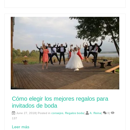
Cómo elegir los mejores regalos para
invitados de boda
June 27, 2018| Posted in
consejos
,
Regalos boda
|
A. Reina
|
8|
137
Leer más