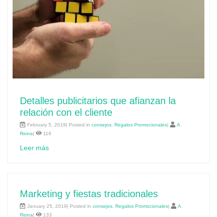
Detalles publicitarios que afianzan la
relación con el cliente
February 5, 2019| Posted in
consejos
,
Regalos Promocionales
|
A.
Reina
|
116
Leer más
Marketing y fiestas tradicionales
January 25, 2019| Posted in
consejos
,
Regalos Promocionales
|
A.
Reina
|
133