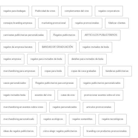
regalos para bodegas
Publicidad de vinos
complementos del vino
regalos corporativos
consejos branding empresa
marketing promocional
regalos promocionales
fidelizar clientes
camisetas publicitarias personalizadas
Regalos publicitarios
ARTICULOS PUBLICITARIOS
regalos de empresa baratos
BANDAS DE GRADUACIÓN
regalos invitados de boda
regalos empresa
regalos para invitados de boda
detalles para invitados de boda
merchandising para empresas
copas para boda
copas de cava grabadas
banderas publicitarias
vasos personalizados
Regalos publicitarios para empresas
regalos publicitarios personalizados
regalo invitados boda
eventos del vino
catas de vino
promocionar eventos sobre el vino
merchandising en eventos sobre vinos
regalos personalizados
artículos promocionales
merchandising personalizado
regalos ecológicos
regalos sostenibles
regalos tecnológicos
ideas de regalos publicitarios
cómo elegir regalos publicitarios
branding con productos promocionales