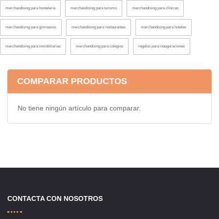
merchandising para hostelería
merchandising para turismo
merchandising para clínicas
merchandising para gimnasios
merchandising para restaurantes
merchandising para hoteles
merchandising para inmobiliarias
merchandising para colegios
regalos para inauguraciones
COMPARAR PRODUCTOS
No tiene ningún artículo para comparar.
CONTACTA CON NOSOTROS