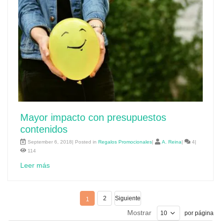
Mayor impacto con presupuestos
contenidos
September 6, 2018| Posted in
Regalos Promocionales
|
A. Reina
|
4|
114
Leer más
2
Siguiente
1
Mostrar
por página