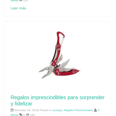
Reina
|
133
Leer más
Regalos imprescindibles para sorprender
y fidelizar
November 28, 2018| Posted in
consejos
,
Regalos Promocionales
|
A.
Reina
|
1|
136