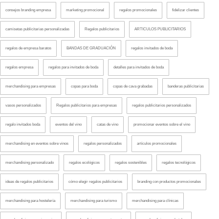
consejos branding empresa
marketing promocional
regalos promocionales
fidelizar clientes
camisetas publicitarias personalizadas
Regalos publicitarios
ARTICULOS PUBLICITARIOS
regalos de empresa baratos
BANDAS DE GRADUACIÓN
regalos invitados de boda
regalos empresa
regalos para invitados de boda
detalles para invitados de boda
merchandising para empresas
copas para boda
copas de cava grabadas
banderas publicitarias
vasos personalizados
Regalos publicitarios para empresas
regalos publicitarios personalizados
regalo invitados boda
eventos del vino
catas de vino
promocionar eventos sobre el vino
merchandising en eventos sobre vinos
regalos personalizados
artículos promocionales
merchandising personalizado
regalos ecológicos
regalos sostenibles
regalos tecnológicos
ideas de regalos publicitarios
cómo elegir regalos publicitarios
branding con productos promocionales
merchandising para hostelería
merchandising para turismo
merchandising para clínicas