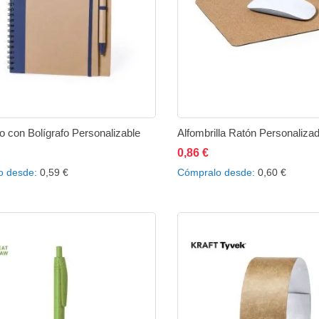
 con Bolígrafo Personalizable
Alfombrilla Ratón Personaliza
0,86 €
disponible
Añadir
Añadir
Añadir al carrito
Añad
o desde
0,59 €
Cómpralo desde
0,60 €
a
a
a
la
comparar
la
lista
lista
de
de
deseos
des