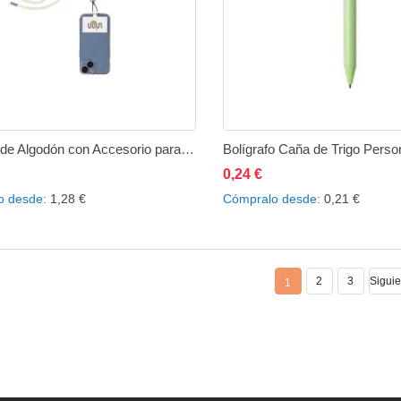
Lanyard de Algodón con Accesorio para Smartphone Personalizable
Bolígrafo Caña de Trigo Perso
0,24 €
ñadir al carrito
Añadir
Añadir
Añadir al carrito
Añad
o desde
1,28 €
Cómpralo desde
0,21 €
a
a
a
la
comparar
la
2
3
Siguie
1
lista
lista
de
de
deseos
des