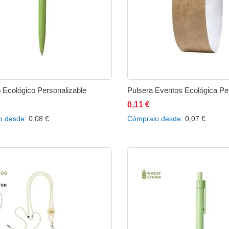
o Ecológico Personalizable
0,11 €
ñadir al carrito
Añadir
Añadir
Añadir al carrito
Añad
o desde
0,08 €
Cómpralo desde
0,07 €
a
a
a
la
comparar
la
lista
lista
de
de
deseos
des