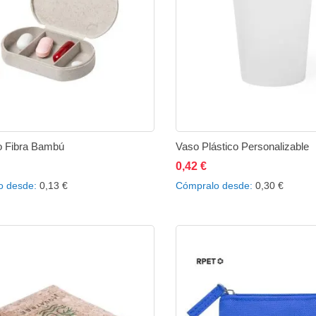
ro Fibra Bambú
Vaso Plástico Personalizable
0,42 €
ñadir al carrito
Añadir
Añadir
Añadir al carrito
Añad
o desde
0,13 €
Cómpralo desde
0,30 €
a
a
a
la
comparar
la
lista
lista
de
de