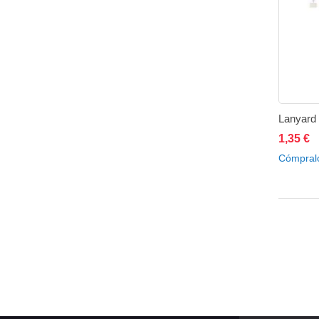
1,35 €
A
Cómpral