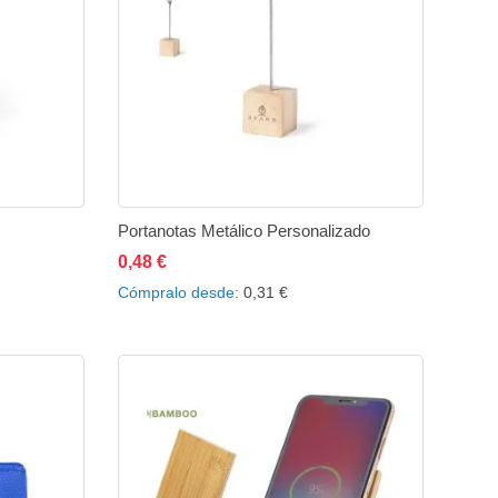
Portanotas Metálico Personalizado
0,48 €
ir
Añadir
Añadir al carrito
Añadir
Añadir
Cómpralo desde
0,31 €
a
a
a
comparar
la
comparar
lista
de