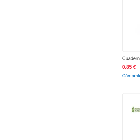
Cuaderno
0,85 €
No está 
Cómpral