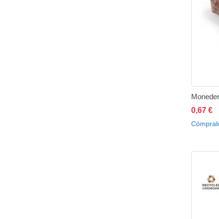
Moneder
0,67 €
A
Cómpral