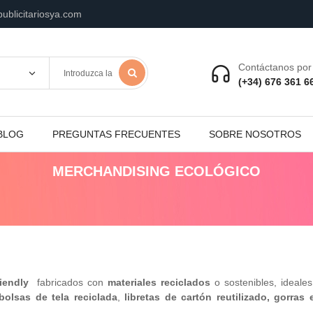
ublicitariosya.com
Contáctanos por 
(+34) 676 361 6
BLOG
PREGUNTAS FRECUENTES
SOBRE NOSOTROS
MERCHANDISING ECOLÓGICO
iendly
fabricados con
materiales reciclados
o sostenibles, ideal
olsas de tela reciclada
,
libretas de cartón reutilizado, gorras 