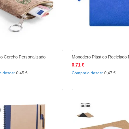
deseos
des
o Corcho Personalizado
0,71 €
ñadir al carrito
Añadir
Añadir
Añadir al carrito
Añad
o desde
0,45 €
Cómpralo desde
0,47 €
a
a
a
la
comparar
la
lista
lista
de
de
deseos
des