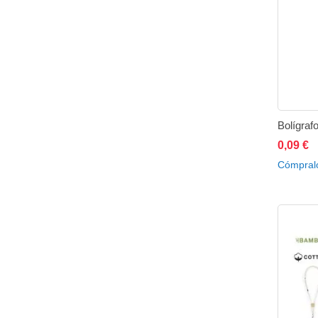
Bolígraf
0,09 €
A
Cómpral