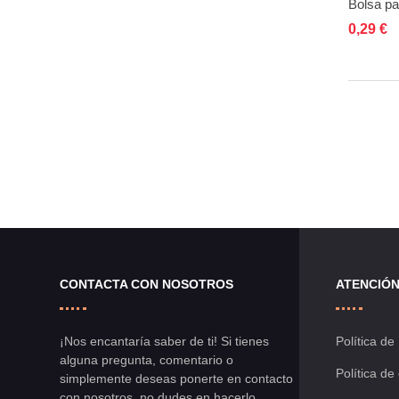
A
0,29 €
CONTACTA CON NOSOTROS
ATENCIÓN
¡Nos encantaría saber de ti! Si tienes
Política de
alguna pregunta, comentario o
Política de
simplemente deseas ponerte en contacto
con nosotros, no dudes en hacerlo.