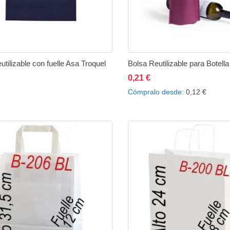
utilizable con fuelle Asa Troquel
Bolsa Reutilizable para Botella
ñadir al carrito
Añadir
Añadir
0,21 €
Añadir al carrito
Añad
Cómpralo desde
0,12 €
a
a
a
la
comparar
la
lista
lista
de
de
deseos
des