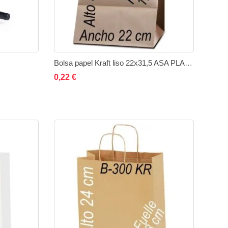
Bolsa papel Kraft liso 22x31,5 ASA PLANA
Añadir al carrito
Añadir
Añadir
0,22 €
ir
Añadir
a
a
a
la
comparar
comparar
lista
de
deseos
eos