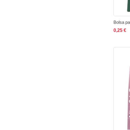
A
0,25 €