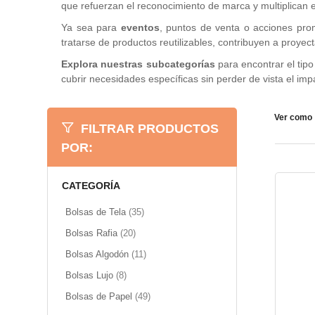
que refuerzan el reconocimiento de marca y multiplican 
Ya sea para
eventos
, puntos de venta o acciones prom
tratarse de productos reutilizables, contribuyen a proy
Explora nuestras subcategorías
para encontrar el tip
cubrir necesidades específicas sin perder de vista el impa
Ver como
FILTRAR PRODUCTOS
POR:
CATEGORÍA
artículos
Bolsas de Tela
35
artículos
Bolsas Rafia
20
artículos
Bolsas Algodón
11
artículos
Bolsas Lujo
8
artículos
Bolsas de Papel
49