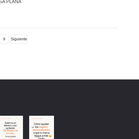
 ASA PLANA
ir
Añadir
a
comparar
9
Siguiente
eos