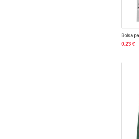
A
0,23 €