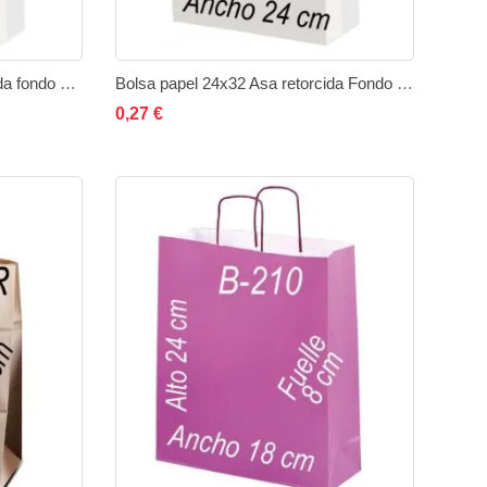
Bolsa papel 18x24 Asa retorcida fondo de color
Bolsa papel 24x32 Asa retorcida Fondo blanco
ir
Añadir
Añadir al carrito
Añadir
Añadir
0,27 €
a
a
a
comparar
la
comparar
lista
de
eos
deseos