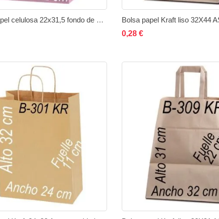
Bolsa papel celulosa 22x31,5 fondo de color Asa Plana
Bolsa papel Kraft liso 32X44
ñadir al carrito
Añadir
Añadir
Añadir al carrito
Añad
0,28 €
a
a
a
la
comparar
la
lista
lista
de
de
deseos
des