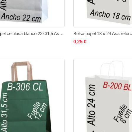
Bolsa papel celulosa blanco 22x31,5 Asa plana
ñadir al carrito
Añadir
Añadir
Añadir al carrito
Añad
0,25 €
a
a
a
la
comparar
la
lista
lista
de
de
deseos
des