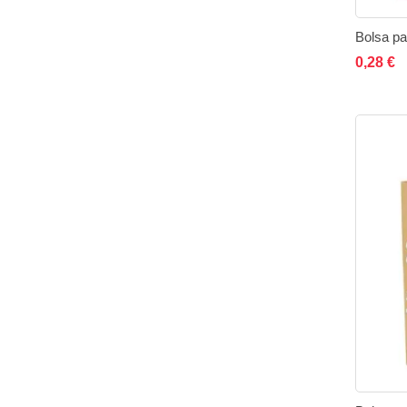
A
0,28 €