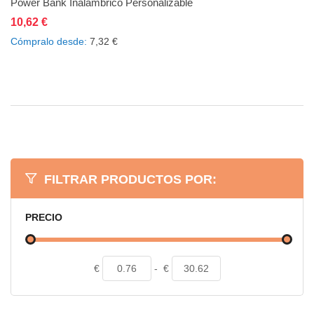
Power Bank Inalámbrico Personalizable
10,62 €
Añadir al carrito
Añadir a la lista de deseos
Añadir a comparar
Cómpralo desde
7,32 €
FILTRAR PRODUCTOS POR:
PRECIO
€
-
€