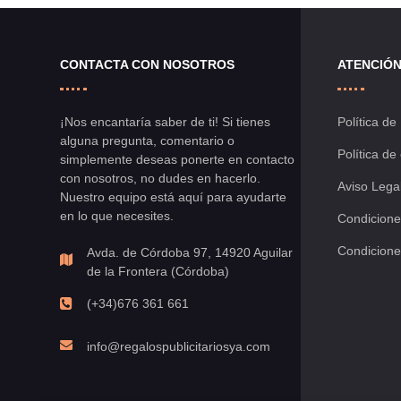
lista
de
CONTACTA CON NOSOTROS
ATENCIÓN
deseos
¡Nos encantaría saber de ti! Si tienes
Política de
alguna pregunta, comentario o
Política de
simplemente deseas ponerte en contacto
con nosotros, no dudes en hacerlo.
Aviso Lega
Nuestro equipo está aquí para ayudarte
en lo que necesites.
Condicione
Condicione
Avda. de Córdoba 97, 14920 Aguilar
de la Frontera (Córdoba)
(+34)676 361 661
info@regalospublicitariosya.com