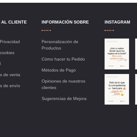
lista
lista
de
de
 AL CLIENTE
INFORMACIÓN SOBRE
INSTAGRAM
deseos
deseo
 Privacidad
Personalización de
Productos
 cookies
Cómo hacer tu Pedido
l
Métodos de Pago
s de venta
Opiniones de nuestros
s de envío
clientes
Sugerencias de Mejora