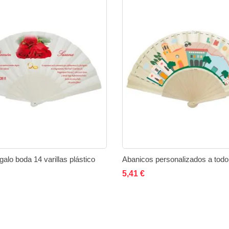
alo boda 14 varillas plástico
Abanicos personalizados a todo
ir al carrito
Añadir
Añadir
Añadir al carrito
Añadi
5,41 €
a
a
a
la
comparar
la