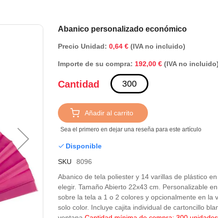
Saltar
Abanico personalizado económico
al
Precio Unidad:
0,64 €
(IVA no incluido)
comienzo
de
Importe de su compra:
(IVA no incluido
192,00 €
la
galería
Cantidad
de
imágenes
Añadir al carrito
Sea el primero en dejar una reseña para este artículo
Disponible
SKU
8096
Abanico de tela poliester y 14 varillas de plástico e
elegir. Tamaño Abierto 22x43 cm. Personalizable e
sobre la tela a 1 o 2 colores y opcionalmente en la v
solo color. Incluye cajita individual de cartoncillo bl
ventana.
Cantidad mínima de compra: 300 unidade