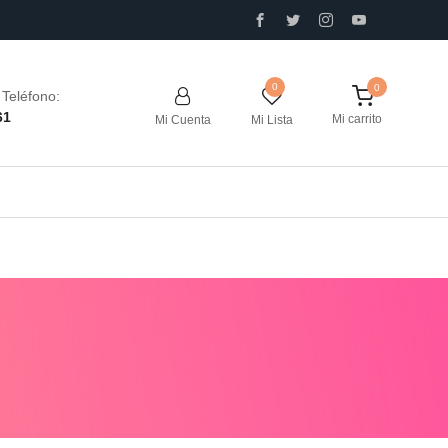
0
Teléfono:
61
Mi carrito
Mi Cuenta
Mi Lista