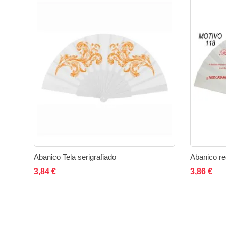
Abanico Tela serigrafiado
Abanico reg
Añadir al carrito
Añadir
Añadir
Añad
3,84 €
3,86 €
a
a
la
comparar