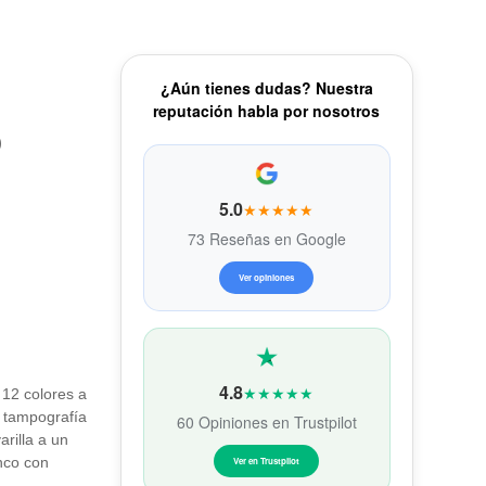
¿Aún tienes dudas? Nuestra
reputación habla por nosotros
)
5.0
★★★★★
73 Reseñas en Google
Ver opiniones
4.8
★★★★★
n 12 colores a
n tampografía
60 Opiniones en Trustpilot
arilla a un
anco con
Ver en Trustpilot
s