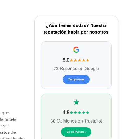
¿Aún tienes dudas? Nuestra
reputación habla por nosotros
5.0
★★★★★
73 Reseñas en Google
Ver opiniones
4.8
★★★★★
m que
a la tela
60 Opiniones en Trustpilot
r sin
gastos de
Ver en Trustpilot
20 días desde