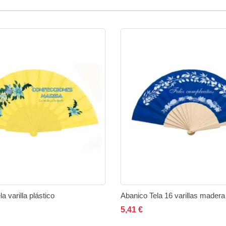
a varilla plástico
Abanico Tela 16 varillas madera
ir al carrito
Añadir
Añadir
Añadir al carrito
Añadi
5,41 €
a
a
a