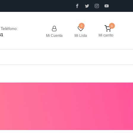
0
Teléfono:
61
Mi carrito
Mi Cuenta
Mi Lista