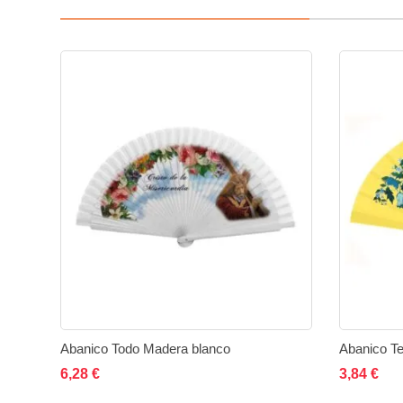
Abanico Todo Madera blanco
Abanico Tel
Añadir al carrito
Añadir
Añadir
Añad
6,28 €
3,84 €
a
a