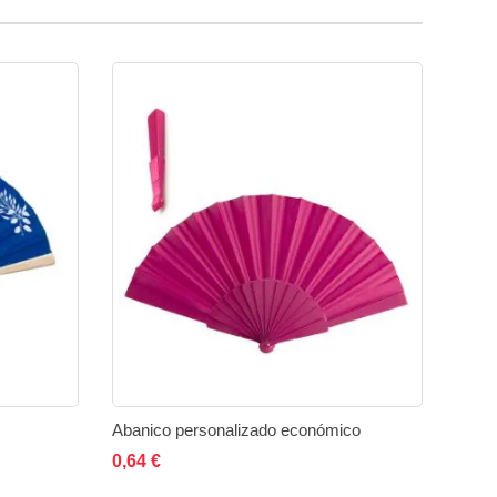
Abanico personalizado económico
r
Añadir
Añadir al carrito
Añadir
Añadir
0,64 €
a
a
a