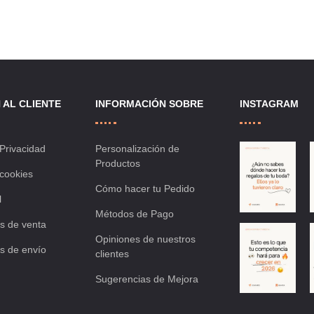
la
comparar
la
lista
lista
de
de
 AL CLIENTE
INFORMACIÓN SOBRE
INSTAGRAM
deseos
deseo
 Privacidad
Personalización de
Productos
 cookies
Cómo hacer tu Pedido
l
Métodos de Pago
s de venta
Opiniones de nuestros
s de envío
clientes
Sugerencias de Mejora