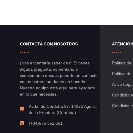
la
comparar
lista
de
CONTACTA CON NOSOTROS
ATENCIÓN
deseos
¡Nos encantaría saber de ti! Si tienes
Política de
alguna pregunta, comentario o
Política de
simplemente deseas ponerte en contacto
con nosotros, no dudes en hacerlo.
Aviso Lega
Nuestro equipo está aquí para ayudarte
en lo que necesites.
Condicione
Condicione
Avda. de Córdoba 97, 14920 Aguilar
de la Frontera (Córdoba)
(+34)676 361 661