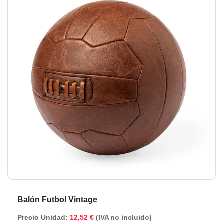
de
de
la
la
galería
ga
de
de
imágenes
im
Balón Futbol Vintage
Precio Unidad:
12,52 €
(IVA no incluido)