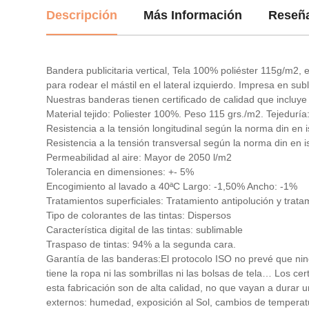
Descripción
Más Información
Reseñ
Bandera publicitaria vertical, Tela 100% poliéster 115g/m2, e
para rodear el mástil en el lateral izquierdo. Impresa en sub
Nuestras banderas tienen certificado de calidad que incluy
Material tejido: Poliester 100%. Peso 115 grs./m2. Tejedur
Resistencia a la tensión longitudinal según la norma din en
Resistencia a la tensión transversal según la norma din en
Permeabilidad al aire: Mayor de 2050 l/m2
Tolerancia en dimensiones: +- 5%
Encogimiento al lavado a 40ªC Largo: -1,50% Ancho: -1%
Tratamientos superficiales: Tratamiento antipolución y tratam
Tipo de colorantes de las tintas: Dispersos
Característica digital de las tintas: sublimable
Traspaso de tintas: 94% a la segunda cara.
Garantía de las banderas:El protocolo ISO no prevé que nin
tiene la ropa ni las sombrillas ni las bolsas de tela… Los ce
esta fabricación son de alta calidad, no que vayan a durar
externos: humedad, exposición al Sol, cambios de temperatur