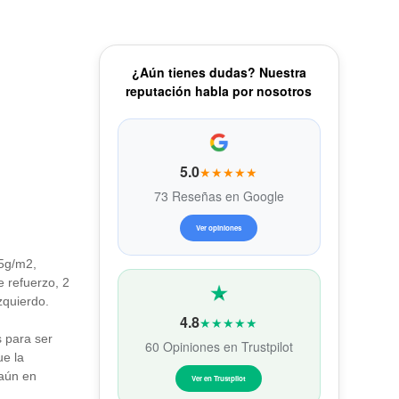
¿Aún tienes dudas? Nuestra
reputación habla por nosotros
5.0
★★★★★
73 Reseñas en Google
Ver opiniones
15g/m2,
e refuerzo, 2
izquierdo.
4.8
★★★★★
 para ser
60 Opiniones en Trustpilot
ue la
aún en
Ver en Trustpilot