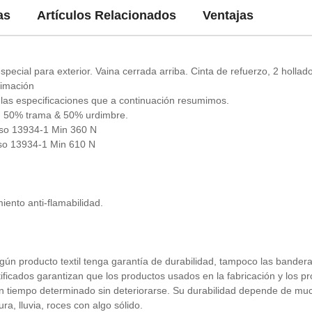
as
Artículos Relacionados
Ventajas
special para exterior. Vaina cerrada arriba. Cinta de refuerzo, 2 hollado
limación
e las especificaciones que a continuación resumimos.
ía: 50% trama & 50% urdimbre.
 iso 13934-1 Min 360 N
 iso 13934-1 Min 610 N
iento anti-flamabilidad.
gún producto textil tenga garantía de durabilidad, tampoco las bandera
rtificados garantizan que los productos usados en la fabricación y los p
 un tiempo determinado sin deteriorarse. Su durabilidad depende de mu
a, lluvia, roces con algo sólido.