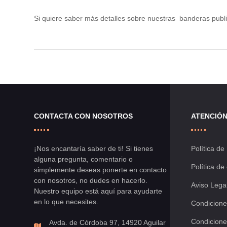
Si quiere saber más detalles sobre nuestras banderas public
CONTACTA CON NOSOTROS
ATENCIÓN
¡Nos encantaría saber de ti! Si tienes
Política de
alguna pregunta, comentario o
Política de
simplemente deseas ponerte en contacto
con nosotros, no dudes en hacerlo.
Aviso Lega
Nuestro equipo está aquí para ayudarte
en lo que necesites.
Condicione
Condicione
Avda. de Córdoba 97, 14920 Aguilar