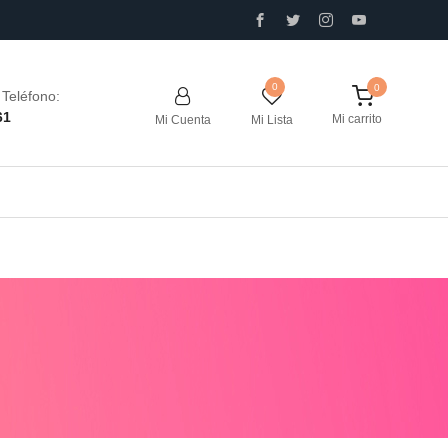
0
Teléfono:
61
Mi carrito
Mi Cuenta
Mi Lista