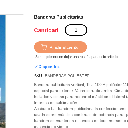
Saltar
Banderas Publicitarias
al
comienzo
Cantidad
de
la
galería
Añadir al carrito
de
Sea el primero en dejar una reseña para este artículo
imágenes
Disponible
SKU
BANDERAS POLIESTER
Bandera publicitaria vertical, Tela 100% poliéster 1
especial para exterior. Vaina cerrada arriba. Cinta d
hollados y cintas para rodear el mástil en el lateral 
Impresa en sublimación
Acabado:La bandera publicitaria la confeccionamos
usada sobre mástiles con brazo de potencia para q
bandera se mantenga extendida en todo momento 
ausencia de viento.