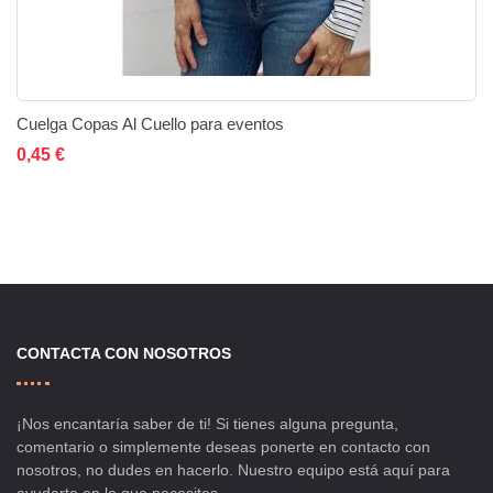
Cuelga Copas Al Cuello para eventos
Añadir al carrito
Añadir a la lista de deseos
Añadir a comparar
0,45 €
CONTACTA CON NOSOTROS
¡Nos encantaría saber de ti! Si tienes alguna pregunta,
comentario o simplemente deseas ponerte en contacto con
nosotros, no dudes en hacerlo. Nuestro equipo está aquí para
ayudarte en lo que necesites.