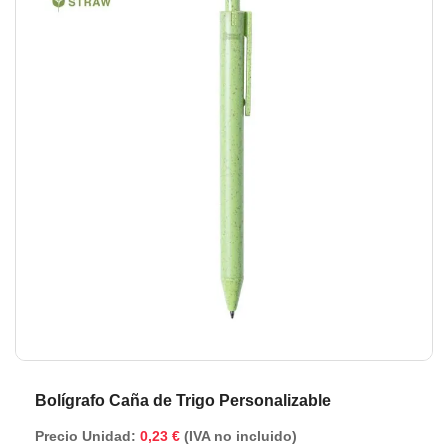
de
de
la
la
galería
ga
de
de
imágenes
im
Bolígrafo Caña de Trigo Personalizable
Precio Unidad:
0,23 €
(IVA no incluido)