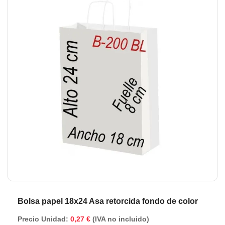
de
de
la
la
galería
ga
de
de
imágenes
im
Bolsa papel 18x24 Asa retorcida fondo de color
Precio Unidad:
0,27 €
(IVA no incluido)