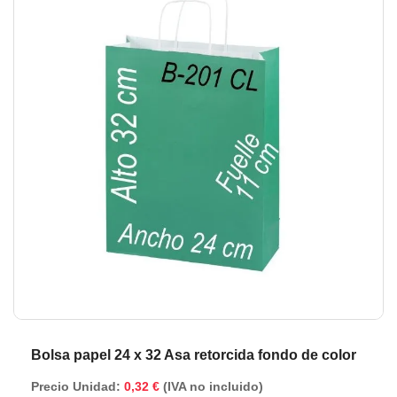
de
de
la
la
galería
ga
de
de
imágenes
im
Bolsa papel 24 x 32 Asa retorcida fondo de color
Precio Unidad:
0,32 €
(IVA no incluido)