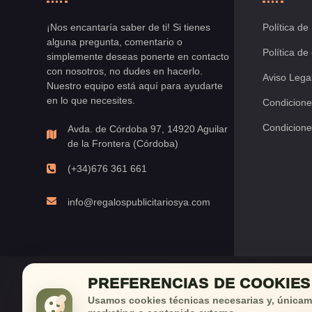
¡Nos encantaría saber de ti! Si tienes
Política de
alguna pregunta, comentario o
Política de
simplemente deseas ponerte en contacto
con nosotros, no dudes en hacerlo.
Aviso Lega
Nuestro equipo está aquí para ayudarte
en lo que necesites.
Condicione
Condicione
Avda. de Córdoba 97, 14920 Aguilar
de la Frontera (Córdoba)
(+34)676 361 661
info@regalospublicitariosya.com
PREFERENCIAS DE COOKIES
¡Déjan
Usamos cookies técnicas necesarias y, únicame