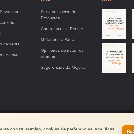
 Privacidad
Personalización de
Productos
 cookies
Cómo hacer tu Pedido
l
Métodos de Pago
s de venta
Opiniones de nuestros
s de envío
clientes
Sugerencias de Mejora
os tu email
y recibirás buenas noticias!
nte con tu permiso, cookies de preferencias, analíticas,
RE