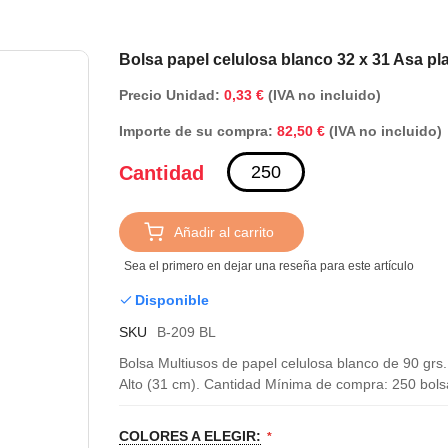
Saltar
Bolsa papel celulosa blanco 32 x 31 Asa pl
al
Precio Unidad:
0,33 €
(IVA no incluido)
comienzo
de
Importe de su compra:
(IVA no incluido)
82,50 €
la
galería
Cantidad
de
imágenes
Añadir al carrito
Sea el primero en dejar una reseña para este artículo
Disponible
SKU
B-209 BL
Bolsa Multiusos de papel celulosa blanco de 90 grs
Alto (31 cm). Cantidad Mínima de compra: 250 bolsa
COLORES A ELEGIR: