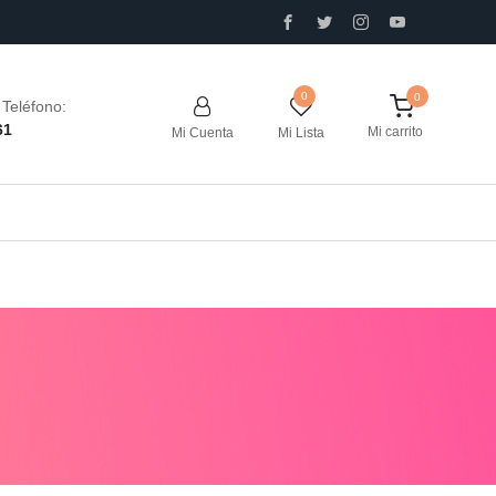
0
Teléfono:
61
Mi carrito
Mi Cuenta
Mi Lista