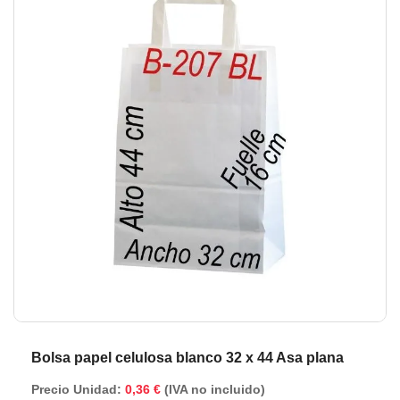
de
de
la
la
galería
ga
de
de
imágenes
im
Bolsa papel celulosa blanco 32 x 44 Asa plana
Precio Unidad:
0,36 €
(IVA no incluido)