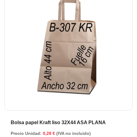
de
de
la
la
galería
ga
de
de
imágenes
im
Bolsa papel Kraft liso 32X44 ASA PLANA
Precio Unidad:
0,28 €
(IVA no incluido)