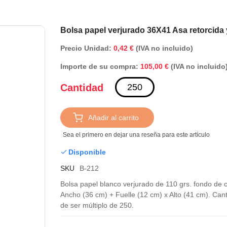
Saltar
Bolsa papel verjurado 36X41 Asa retorcida 
al
Precio Unidad:
0,42 €
(IVA no incluido)
comienzo
de
Importe de su compra:
(IVA no incluido
105,00 €
la
galería
Cantidad
de
imágenes
Añadir al carrito
Sea el primero en dejar una reseña para este artículo
Disponible
SKU
B-212
Bolsa papel blanco verjurado de 110 grs. fondo de c
Ancho (36 cm) + Fuelle (12 cm) x Alto (41 cm). Can
de ser múltiplo de 250.