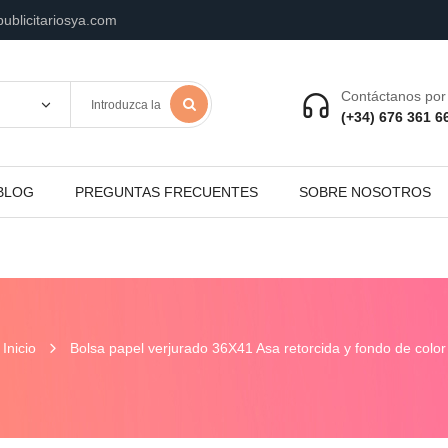
ublicitariosya.com
Contáctanos por 
(+34) 676 361 6
BLOG
PREGUNTAS FRECUENTES
SOBRE NOSOTROS
Inicio
Bolsa papel verjurado 36X41 Asa retorcida y fondo de color