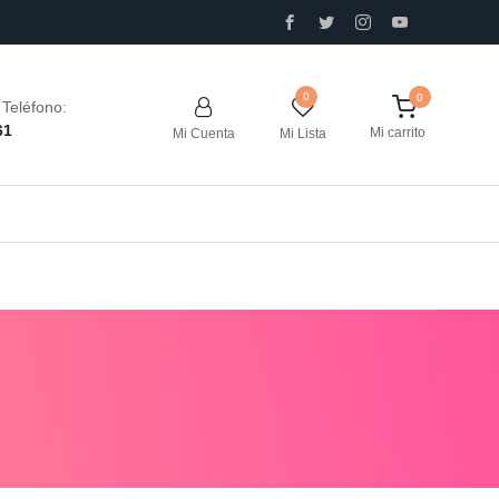
0
Teléfono:
61
Mi carrito
Mi Cuenta
Mi Lista