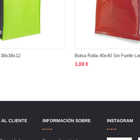
a 38x38x12
Bolsa Rafia 40x40 Sin Fuelle Lat
ir al carrito
Añadir
Añadir
Añadir al carrito
Añadi
1,00 €
a
a
a
la
comparar
la
lista
lista
de
de
 AL CLIENTE
INFORMACIÓN SOBRE
INSTAGRAM
deseos
deseo