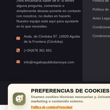
¡Nos encantaría saber de ti! Si tienes
Política de
alguna pregunta, comentario o
Política de
simplemente deseas ponerte en contacto
con nosotros, no dudes en hacerlo.
Aviso Lega
Nuestro equipo está aquí para ayudarte
en lo que necesites.
Condicione
Condicione
Avda. de Córdoba 97, 14920 Aguilar
de la Frontera (Córdoba)
(+34)676 361 661
info@regalospublicitariosya.com
PREFERENCIAS DE COOKIES
¡Déjan
Usamos cookies técnicas necesarias y, únicame
marketing o contenido externo.
Política de cookies
Privacidad