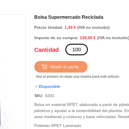
Saltar
Bolsa Supermercado Reciclada
al
Precio Unidad:
1,30 €
(IVA no incluido)
comienzo
de
Importe de su compra:
(IVA no incluido
130,00 €
la
galería
Cantidad
de
imágenes
Añadir al carrito
Sea el primero en dejar una reseña para este artículo
Disponible
SKU
6341
Bolsa en material RPET, elaborado a partir de plásti
plásticos y ayudar a la sostenibilidad del planeta
asas medianas y costuras y base reforzadas. Resist
Poliéster RPET Laminado