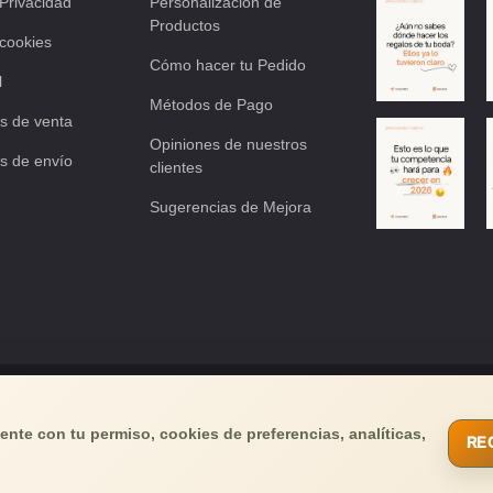
 Privacidad
Personalización de
Productos
 cookies
Cómo hacer tu Pedido
l
Métodos de Pago
s de venta
Opiniones de nuestros
s de envío
clientes
Sugerencias de Mejora
os tu email
y recibirás buenas noticias!
nte con tu permiso, cookies de preferencias, analíticas,
RE