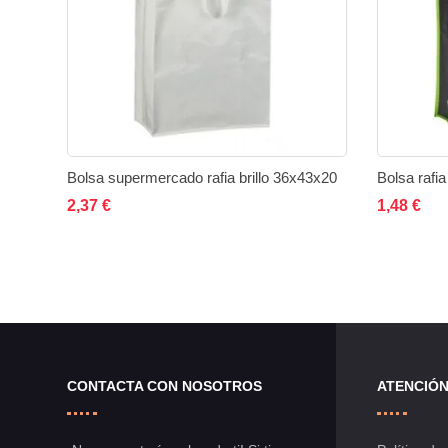
Bolsa supermercado rafia brillo 36x43x20
Bolsa rafi
Añadir al carrito
Añadir
Añadir
Añad
2,37 €
1,48 €
a
a
la
comparar
lista
de
CONTACTA CON NOSOTROS
ATENCIÓN
deseos