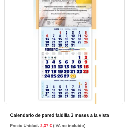
de
de
la
la
galería
ga
de
de
imágenes
im
Calendario de pared faldilla 3 meses a la vista
Precio Unidad:
2,37 €
(IVA no incluido)