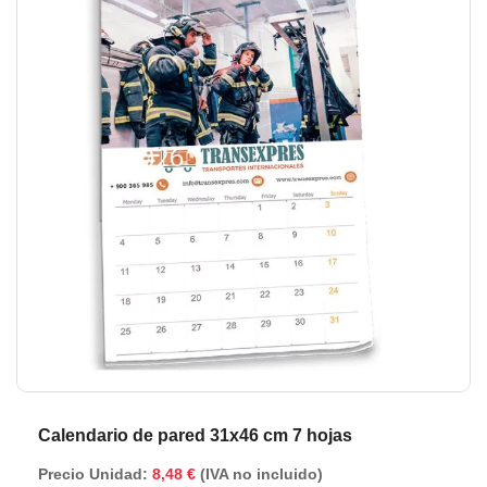
de
de
la
la
galería
ga
de
de
imágenes
im
Calendario de pared 31x46 cm 7 hojas
Precio Unidad:
8,48 €
(IVA no incluido)