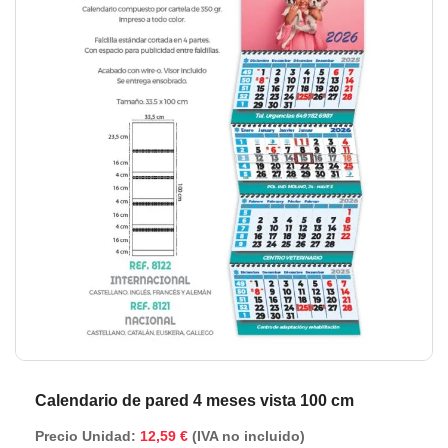
de
de
la
la
galería
ga
de
de
imágenes
im
Calendario de pared 4 meses vista 100 cm
Precio Unidad:
12,59 €
(IVA no incluido)