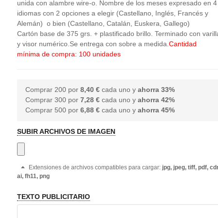
unida con alambre wire-o. Nombre de los meses expresado en 4
idiomas con 2 opciones a elegir (Castellano, Inglés, Francés y
Alemán) o bien (Castellano, Catalán, Euskera, Gallego)
Cartón base de 375 grs. + plastificado brillo. Terminado con varill
y visor numérico.Se entrega con sobre a medida.
Cantidad
mínima de compra: 100 unidades
Comprar 200 por
8,40 €
cada uno y
ahorra
33
%
Comprar 300 por
7,28 €
cada uno y
ahorra
42
%
Comprar 500 por
6,88 €
cada uno y
ahorra
45
%
SUBIR ARCHIVOS DE IMAGEN
Extensiones de archivos compatibles para cargar:
jpg, jpeg, tiff, pdf, cdr
ai, fh11, png
TEXTO PUBLICITARIO