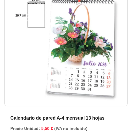
de
de
la
la
galería
ga
de
de
imágenes
im
Calendario de pared A-4 mensual 13 hojas
Precio Unidad:
5,50 €
(IVA no incluido)