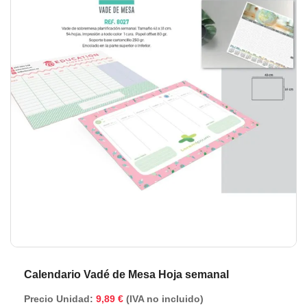
de
de
la
la
galería
ga
de
de
imágenes
im
Calendario Vadé de Mesa Hoja semanal
Precio Unidad:
9,89 €
(IVA no incluido)