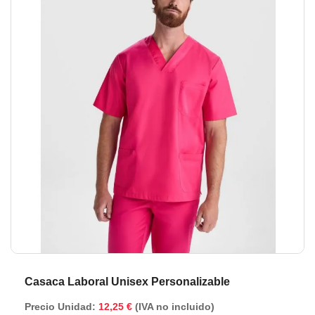
de
de
la
la
galería
ga
de
de
imágenes
im
Casaca Laboral Unisex Personalizable
Precio Unidad:
12,25 €
(IVA no incluido)