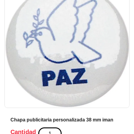
de
de
la
la
galería
ga
de
de
imágenes
im
Chapa publicitaria personalizada 38 mm iman
Cantidad