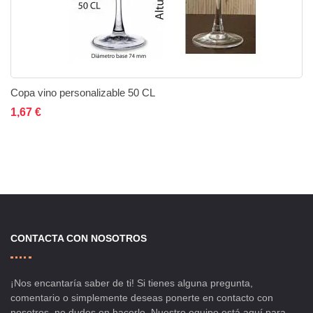
Copa vino personalizable 50 CL
Añadir al carrito
Añadir a la lista de deseos
Añadir a comparar
1,67 €
CONTACTA CON NOSOTROS
¡Nos encantaría saber de ti! Si tienes alguna pregunta,
comentario o simplemente deseas ponerte en contacto con
nosotros, no dudes en hacerlo. Nuestro equipo está aquí para