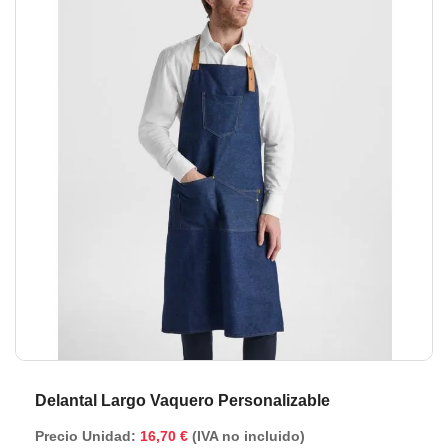
de
de
la
la
galería
ga
de
de
imágenes
im
Delantal Largo Vaquero Personalizable
Precio Unidad:
16,70 €
(IVA no incluido)