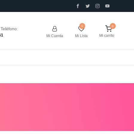
0
Teléfono:
61
Mi carrito
Mi Cuenta
Mi Lista