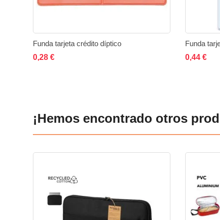
Funda tarjeta crédito díptico
Funda tarje
Añadir al carrito
Añadir
Añadir
Añad
0,28 €
0,44 €
a
a
la
comparar
lista
¡Hemos encontrado otros prod
de
deseos