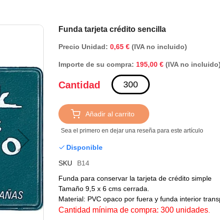
Saltar
Funda tarjeta crédito sencilla
al
Precio Unidad:
0,65 €
(IVA no incluido)
comienzo
de
Importe de su compra:
(IVA no incluido
195,00 €
la
galería
Cantidad
de
imágenes
Añadir al carrito
Sea el primero en dejar una reseña para este artículo
Disponible
SKU
B14
Funda para conservar la tarjeta de crédito simple
Tamaño 9,5 x 6 cms cerrada.
Material: PVC opaco por fuera y funda interior tran
Cantidad mínima de compra: 300 unidades
.