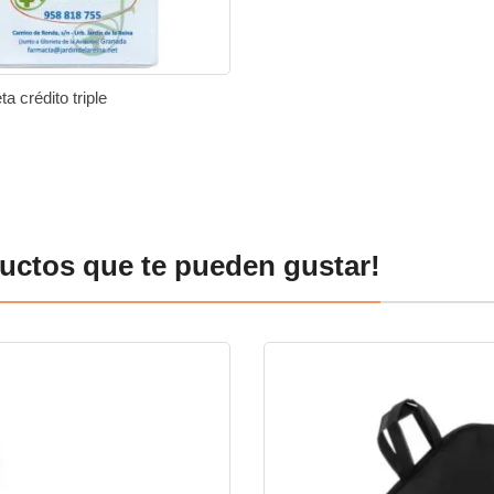
ta crédito triple
ir al carrito
Añadir
Añadir
a
a
la
comparar
lista
uctos que te pueden gustar!
de
deseos