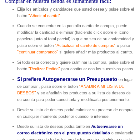
Comprar en nuestra tienda es sumamente fácil:
Elija los artículos y cantidades que usted desea y pulse sobre el
botón
"Añadir al carrito"
.
Cuando se encuentre en la pantalla carrito de compra, puede
modificar la cantidad o eliminar (haciendo click sobre el icono
papelera junto al total parcial) lo que no sea de su conformidad y
pulse sobre el botón
"Actualizar el carrito de compras"
o pulse
"continuar comprando"
si quiere añadir más productos al carrito.
Si todo está correcto y quiere culminar la compra, pulse sobre el
botón
"Realizar Pedido"
para continuar con los sucesivos pasos.
Si prefiere Autogenerarse un Presupuesto
en lugar
de comprar , pulse sobre el botón
"AÑADIR A MI LISTA DE
DESEOS"
y se añadirán los productos a su lista de deseos de
su cuenta para poder consultarla y modificarla posteriormente.
Desde su lista de deseos podrá culminar su proceso de compra
en cualquier momento posterior cuando le interese.
Desde su lista de deseos podrá también
Autoenviarse un
correo electrónico con el presupuesto detallado
o enviarselo
a otra persona de todos los productos que ha añadido a su lista