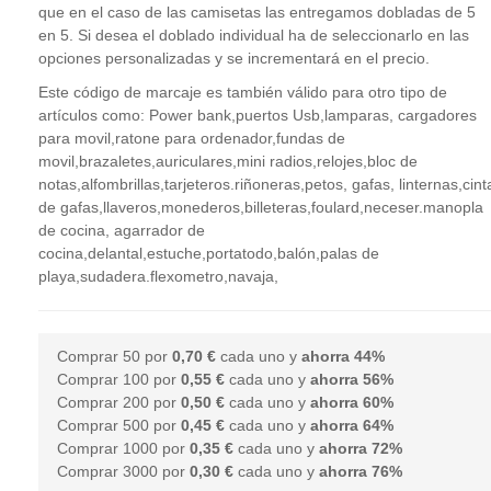
que en el caso de las camisetas las entregamos dobladas de 5
en 5. Si desea el doblado individual ha de seleccionarlo en las
opciones personalizadas y se incrementará en el precio.
Este código de marcaje es también válido para otro tipo de
artículos como: Power bank,puertos Usb,lamparas, cargadores
para movil,ratone para ordenador,fundas de
movil,brazaletes,auriculares,mini radios,relojes,bloc de
notas,alfombrillas,tarjeteros.riñoneras,petos, gafas, linternas,cint
de gafas,llaveros,monederos,billeteras,foulard,neceser.manopla
de cocina, agarrador de
cocina,delantal,estuche,portatodo,balón,palas de
playa,sudadera.flexometro,navaja,
Comprar 50 por
0,70 €
cada uno y
ahorra
44
%
Comprar 100 por
0,55 €
cada uno y
ahorra
56
%
Comprar 200 por
0,50 €
cada uno y
ahorra
60
%
Comprar 500 por
0,45 €
cada uno y
ahorra
64
%
Comprar 1000 por
0,35 €
cada uno y
ahorra
72
%
Comprar 3000 por
0,30 €
cada uno y
ahorra
76
%