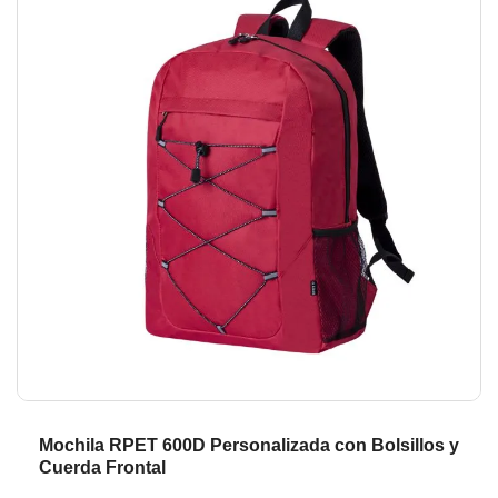
de
de
la
la
galería
ga
de
de
imágenes
im
Mochila RPET 600D Personalizada con Bolsillos y
Cuerda Frontal