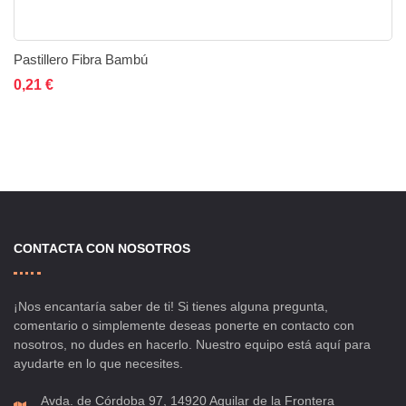
Pastillero Fibra Bambú
Añadir al carrito
Añadir a la lista de deseos
Añadir a comparar
0,21 €
CONTACTA CON NOSOTROS
¡Nos encantaría saber de ti! Si tienes alguna pregunta,
comentario o simplemente deseas ponerte en contacto con
nosotros, no dudes en hacerlo. Nuestro equipo está aquí para
ayudarte en lo que necesites.
Avda. de Córdoba 97, 14920 Aguilar de la Frontera