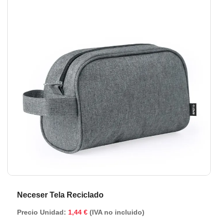
de
de
la
la
galería
ga
de
de
imágenes
im
Neceser Tela Reciclado
Precio Unidad:
1,44 €
(IVA no incluido)