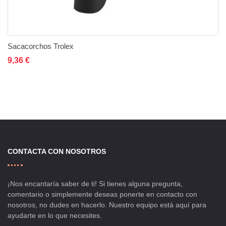
Sacacorchos Trolex
Añadir al carrito
Añadir a la lista de deseos
Añadir a comparar
9,36 €
CONTACTA CON NOSOTROS
¡Nos encantaría saber de ti! Si tienes alguna pregunta,
comentario o simplemente deseas ponerte en contacto con
nosotros, no dudes en hacerlo. Nuestro equipo está aquí para
ayudarte en lo que necesites.