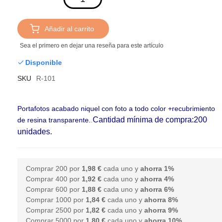
Añadir al carrito
Sea el primero en dejar una reseña para este artículo
Disponible
SKU
R-101
Portafotos acabado niquel con foto a todo color +recubrimiento
Cantidad mínima de compra:200
de resina transparente.
.
unidades.
Comprar 200 por
1,98 €
cada uno y
ahorra
1
%
Comprar 400 por
1,92 €
cada uno y
ahorra
4
%
Comprar 600 por
1,88 €
cada uno y
ahorra
6
%
Comprar 1000 por
1,84 €
cada uno y
ahorra
8
%
Comprar 2500 por
1,82 €
cada uno y
ahorra
9
%
Comprar 5000 por
1,80 €
cada uno y
ahorra
10
%