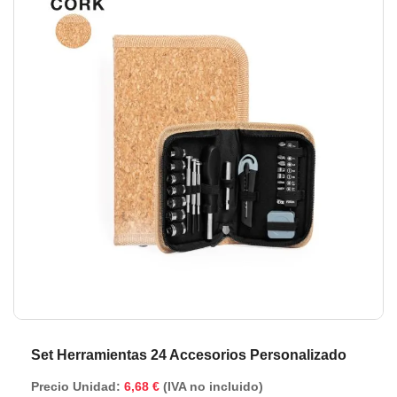
de
de
la
la
galería
ga
de
de
imágenes
im
Set Herramientas 24 Accesorios Personalizado
Precio Unidad:
6,68 €
(IVA no incluido)