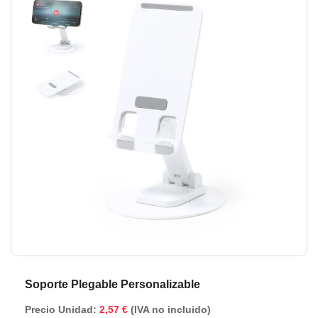
de
de
la
la
galería
ga
de
de
imágenes
im
Soporte Plegable Personalizable
Precio Unidad:
2,57 €
(IVA no incluido)