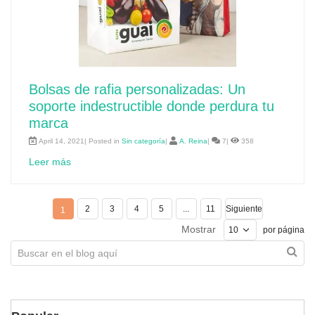
Bolsas de rafia personalizadas: Un
soporte indestructible donde perdura tu
marca
April 14, 2021| Posted in
Sin categoría
|
A. Reina
|
7|
358
Leer más
2
3
4
5
...
11
Siguiente
1
Mostrar
por página