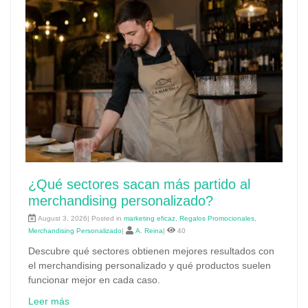
¿Qué sectores sacan más partido al
merchandising personalizado?
August 3, 2026| Posted in
marketing eficaz
,
Regalos Promocionales
,
Merchandising Personalizado
|
A. Reina
|
40
Descubre qué sectores obtienen mejores resultados con
el merchandising personalizado y qué productos suelen
funcionar mejor en cada caso.
Leer más