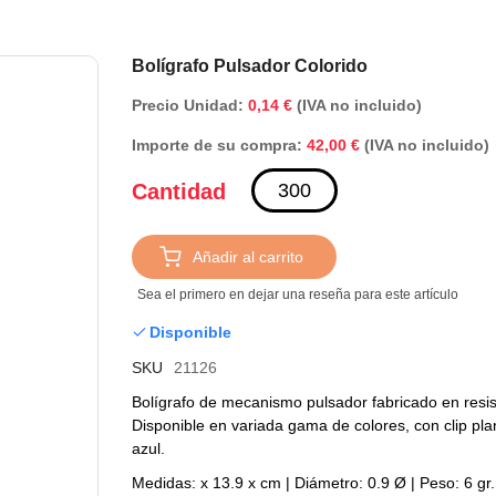
Saltar
Bolígrafo Pulsador Colorido
al
Precio Unidad:
0,14 €
(IVA no incluido)
comienzo
de
Importe de su compra:
(IVA no incluido)
42,00 €
la
galería
Cantidad
de
imágenes
Añadir al carrito
Sea el primero en dejar una reseña para este artículo
Disponible
SKU
21126
Bolígrafo de mecanismo pulsador fabricado en resi
Disponible en variada gama de colores, con clip plan
azul.
Medidas: x 13.9 x cm | Diámetro: 0.9 Ø | Peso: 6 gr.