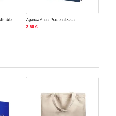
lizable
Agenda Anual Personalizada
Añadir al carrito
Añadir
Añadir
3,60 €
a
a
rar
la
comparar
lista
de
deseos