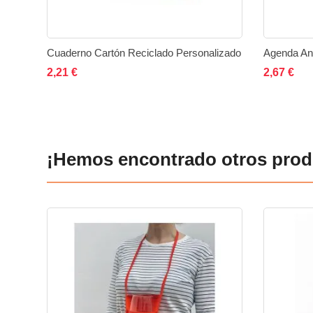
Cuaderno Cartón Reciclado Personalizado
Agenda Anu
Añadir al carrito
Añadir
Añadir
Añad
2,21 €
2,67 €
a
a
la
comparar
lista
¡Hemos encontrado otros prod
de
deseos