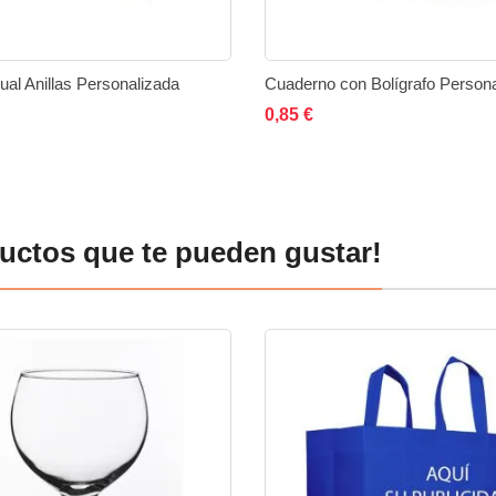
al Anillas Personalizada
Cuaderno con Bolígrafo Persona
No está disponible
ir al carrito
Añadir
Añadir
Añadir
Añadir
0,85 €
a
a
a
a
la
comparar
la
compa
lista
lista
uctos que te pueden gustar!
de
de
deseos
deseos