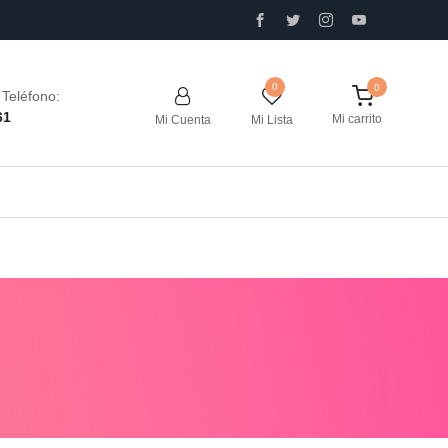
0
Teléfono:
61
Mi carrito
Mi Cuenta
Mi Lista