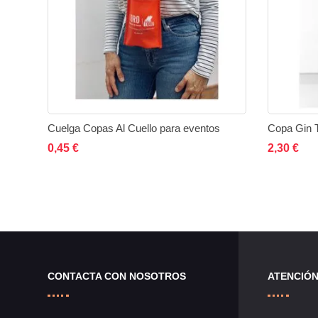
Cuelga Copas Al Cuello para eventos
Copa Gin T
Añadir al carrito
Añadir
Añadir
Añad
0,45 €
2,30 €
a
a
la
comparar
lista
de
CONTACTA CON NOSOTROS
ATENCIÓN
deseos