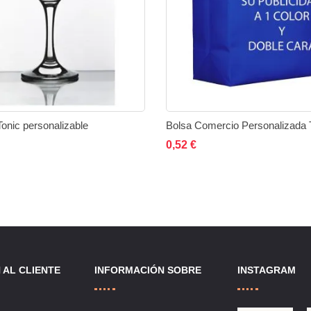
onic personalizable
Bolsa Comercio Personalizada 
ir al carrito
Añadir
Añadir
Añadir al carrito
Añadi
0,52 €
a
a
a
la
comparar
la
lista
lista
de
de
 AL CLIENTE
INFORMACIÓN SOBRE
INSTAGRAM
deseos
deseo