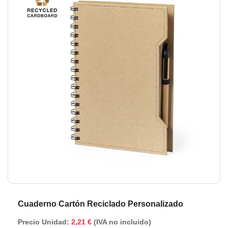
de
de
la
la
galería
ga
de
de
imágenes
im
Cuaderno Cartón Reciclado Personalizado
Precio Unidad:
2,21 €
(IVA no incluido)