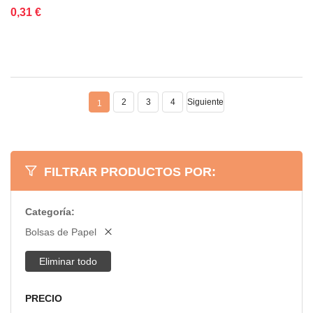
Añadir al carrito
Añadir a la lista de deseos
Añadir a comparar
0,31 €
2
3
4
Siguiente
1
FILTRAR PRODUCTOS POR:
Categoría
Bolsas de Papel
Eliminar todo
PRECIO