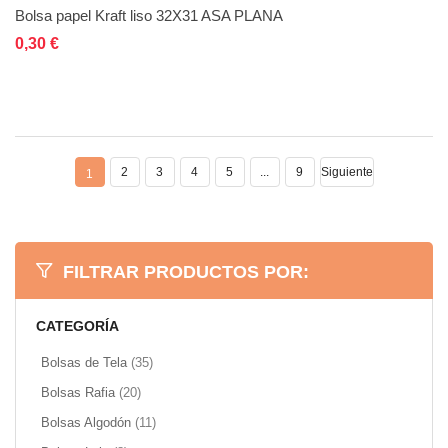
Bolsa papel Kraft liso 32X31 ASA PLANA
Añadir al carrito
Añadir a la lista de deseos
Añadir a comparar
0,30 €
2
3
4
5
...
9
Siguiente
1
FILTRAR PRODUCTOS POR:
CATEGORÍA
artículos
Bolsas de Tela
35
artículos
Bolsas Rafia
20
artículos
Bolsas Algodón
11