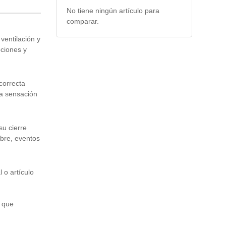
No tiene ningún artículo para
comparar.
ventilación y
ociones y
 correcta
la sensación
su cierre
ibre, eventos
 o artículo
l que