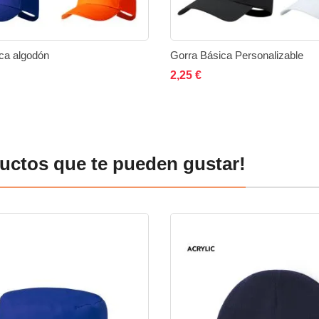
ca algodón
Gorra Básica Personalizable
ir al carrito
Añadir
Añadir
Añadir al carrito
Añadi
2,25 €
a
a
a
la
comparar
la
lista
lista
uctos que te pueden gustar!
de
de
deseos
deseo