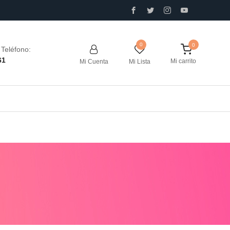
0
Teléfono:
61
Mi carrito
Mi Cuenta
Mi Lista