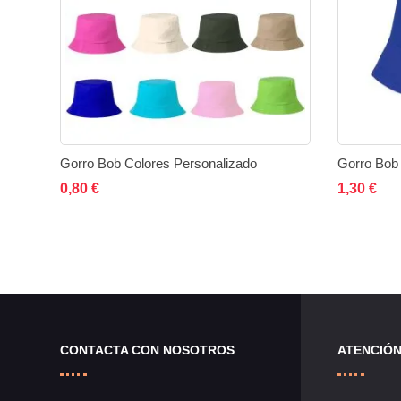
Gorro Bob Colores Personalizado
Gorro Bob 
Añadir al carrito
Añadir
Añadir
Añad
0,80 €
1,30 €
a
a
la
comparar
lista
de
CONTACTA CON NOSOTROS
ATENCIÓN
deseos