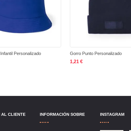
Infantil Personalizado
Gorro Punto Personalizado
ir al carrito
Añadir
Añadir
Añadir al carrito
Añadi
1,21 €
a
a
a
la
comparar
la
lista
lista
de
de
 AL CLIENTE
INFORMACIÓN SOBRE
INSTAGRAM
deseos
deseo