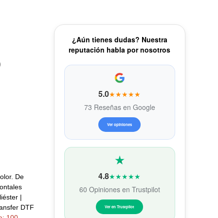
¿Aún tienes dudas? Nuestra
reputación habla por nosotros
)
5.0
★★★★★
73 Reseñas en Google
Ver opiniones
4.8
★★★★★
olor. De
rontales
60 Opiniones en Trustpilot
iéster |
transfer DTF
Ver en Trustpilot
a: 100