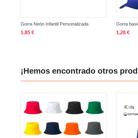
Gorra Neón Infantil Personalizada
Gorra basi
Añadir al carrito
Añadir
Añadir
Añad
1,85 €
1,28 €
a
a
la
comparar
lista
¡Hemos encontrado otros prod
de
deseos