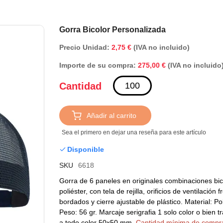
Saltar
Gorra Bicolor Personalizada
al
Precio Unidad:
2,75 €
(IVA no incluido)
comienzo
de
Importe de su compra:
(IVA no incluido
275,00 €
la
galería
Cantidad
de
imágenes
Añadir al carrito
Sea el primero en dejar una reseña para este artículo
Disponible
SKU
6618
Gorra de 6 paneles en originales combinaciones bic
poliéster, con tela de rejilla, orificios de ventilación f
bordados y cierre ajustable de plástico.
Material: Pol
Peso: 56 gr. Marcaje serigrafia 1 solo color o bien 
a todo color 50x50 mm.
Cantidad mínima de compr