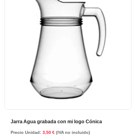
de
de
la
la
galería
ga
de
de
imágenes
im
Jarra Agua grabada con mi logo Cónica
Precio Unidad:
3,50 €
(IVA no incluido)