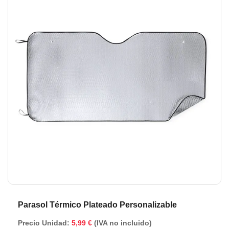
de
de
la
la
galería
ga
de
de
imágenes
im
Parasol Térmico Plateado Personalizable
Precio Unidad:
5,99 €
(IVA no incluido)