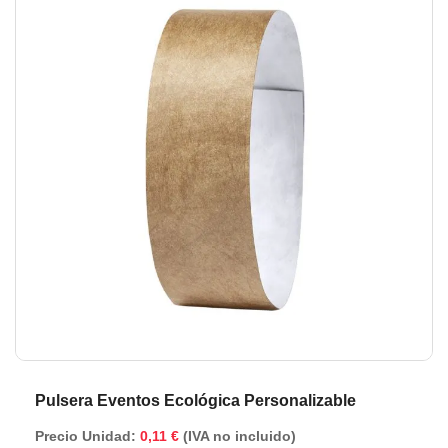
de
de
la
la
galería
ga
de
de
imágenes
im
Pulsera Eventos Ecológica Personalizable
Precio Unidad:
0,11 €
(IVA no incluido)