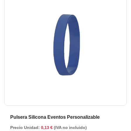
de
de
la
la
galería
ga
de
de
imágenes
im
Pulsera Silicona Eventos Personalizable
Precio Unidad:
0,13 €
(IVA no incluido)