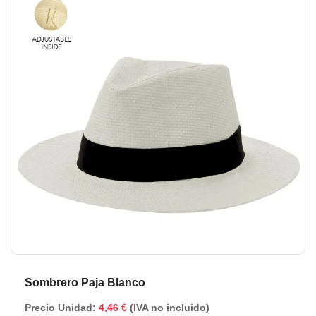
de
de
la
la
galería
ga
de
de
imágenes
im
Sombrero Paja Blanco
Precio Unidad:
4,46 €
(IVA no incluido)