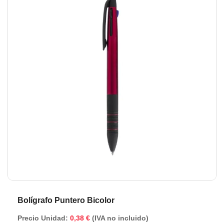
de
de
la
la
galería
ga
de
de
imágenes
im
Bolígrafo Puntero Bicolor
Precio Unidad:
0,38 €
(IVA no incluido)